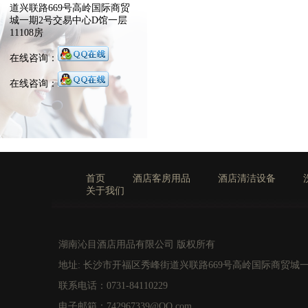
道兴联路669号高岭国际商贸
城一期2号交易中心D馆一层
11108房
在线咨询：
在线咨询：
首页
酒店客房用品
酒店清洁设备
关于我们
湖南沁目酒店用品有限公司 版权所有
地址: 长沙市开福区秀峰街道兴联路669号高岭国际商贸城一
联系电话：0731-84110229
电子邮箱：742967339@QQ.com