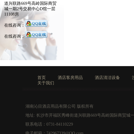
道兴联路669号高岭国际商贸
城一期2号交易中心D馆一层
11108房
在线咨询：
在线咨询：
首页
酒店客房用品
酒店清洁设备
关于我们
湖南沁目酒店用品有限公司 版权所有
地址: 长沙市开福区秀峰街道兴联路669号高岭国际商贸城一
联系电话：0731-84110229
电子邮箱：742967339@QQ.com